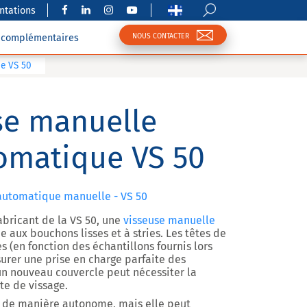
tations
NOUS CONTACTER
s complémentaires
e VS 50
e manuelle
omatique VS 50
automatique manuelle - VS 50
abricant de la
VS 50
, une
visseuse manuelle
 aux bouchons lisses et à stries
. Les têtes de
s (en fonction des échantillons fournis lors
rer une prise en charge parfaite des
’un nouveau couvercle peut nécessiter la
te de vissage.
ée de manière autonome, mais elle
peut