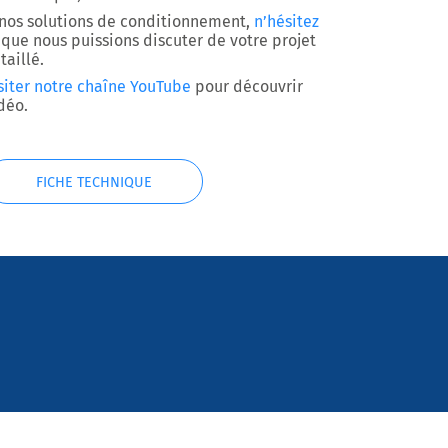
r nos solutions de conditionnement,
n’hésitez
que nous puissions discuter de votre projet
taillé.
siter notre chaîne YouTube
pour découvrir
déo.
FICHE TECHNIQUE