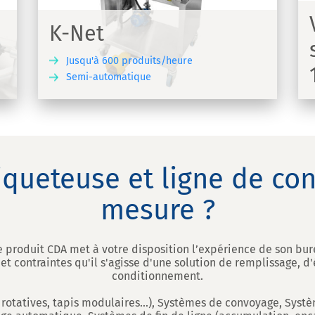
Visseuse vs 100 machine de vissage
K-Net
indépendante
Jusqu'à 600 produits/heure
Semi-automatique
UVRIR
DÉCOUVRIR
iqueteuse et ligne de co
mesure ?
re produit CDA met à votre disposition l’expérience de son bur
t contraintes qu'il s'agisse d'une solution de remplissage, 
conditionnement.
 rotatives, tapis modulaires...), Systèmes de convoyage, Sys