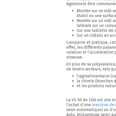
également être commandée
Montée sur un mât en
établi ou une surface
Montée sur un mât av
latérale sur un convo
Sur une tablette d
Sur un châssis en ac
Compacte et pratique, cett
effet, les différents param
rotation et l’accélération
visseuse.
En plus de sa polyvalence,
de divers secteurs, tels qu
l’agroalimentaire
(ca
la chimie
(bouchon de
et les
produits natur
La VS 50 de CDA est une v
l’achat d’une
machine de 
semi-automatique) ou d’
Auto, étiqueteuse semi-a