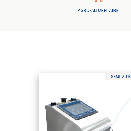
AGRO-ALIMENTAIRE
SEMI-AUT
K-Net
ltique
Remplisseuse et visseuse semi-