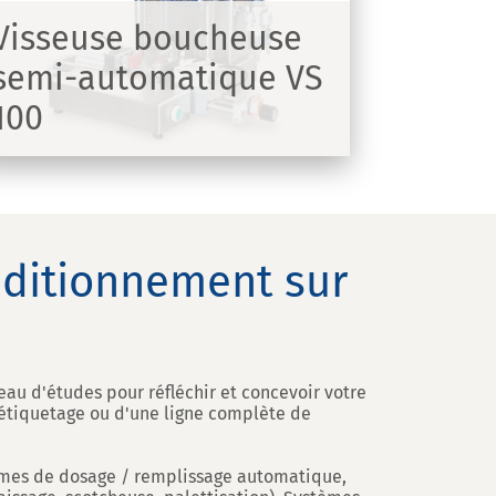
Visseuse boucheuse
semi-automatique VS
100
nditionnement sur
eau d'études pour réfléchir et concevoir votre
d'étiquetage ou d'une ligne complète de
tèmes de dosage / remplissage automatique,