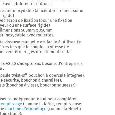
 avec différentes options
:
 acier inoxydable (à fixer directement sur un
 rigide)
ec écrou de fixation (pour une fixation
yeur ou une surface rigide)
e dimensions 500mm x 350mm
ier inoxydable avec roulettes.
e visseuse manuelle est facile à utiliser. En
ètres tels que le couple, la vitesse de
 peuvent être réglés directement sur la
 la VS 50 s’adapte aux besoins d’entreprises
e :
psule twist-off, bouchon à opercule intégrée),
 sécurité, bouchon à charnière),
els
(bouchon à visser, bouchon squeezer).
isseuse indépendante qui peut compléter
remplissage
(comme la K-Net, remplisseuse
une
machine d’étiquetage
(comme la Ninette
utomatique).