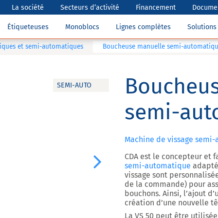
La société
Secteurs d’activité
Financement
Documen
Étiqueteuses
Monoblocs
Lignes complètes
Solution
iques et semi-automatiques
Boucheuse manuelle semi-automatiqu
Boucheus
SEMI-AUTO
semi-aut
Machine de vissage semi-
CDA est le concepteur et f
Next
semi-automatique
adaptée
vissage sont personnalisée
de la commande) pour assu
bouchons. Ainsi, l’ajout d
création d’une nouvelle tê
La VS 50 peut être utilis