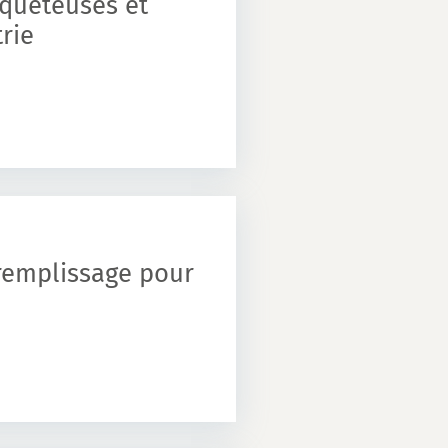
iqueteuses et
rie
remplissage pour