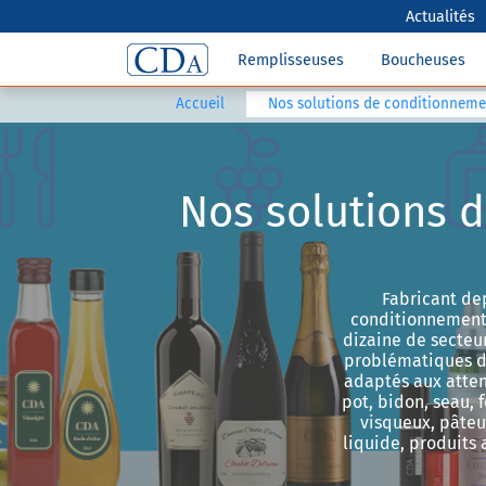
Actualités
Remplisseuses
Boucheuses
Accueil
Nos solutions de conditionnemen
Nos solutions d
Fabricant de
conditionnement,
dizaine de secteur
problématiques d
adaptés aux atten
pot, bidon, seau, 
visqueux, pâte
liquide, produits