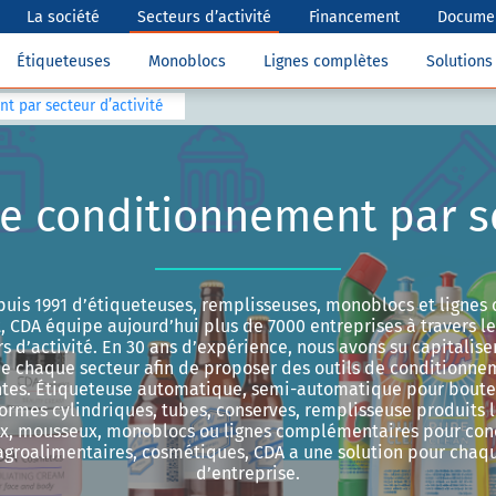
La société
Secteurs d’activité
Financement
Documen
Étiqueteuses
Monoblocs
Lignes complètes
Solution
t par secteur d’activité
e conditionnement par se
puis 1991 d’étiqueteuses, remplisseuses, monoblocs et lignes
 CDA équipe aujourd’hui plus de 7000 entreprises à travers 
s d’activité. En 30 ans d’expérience, nous avons su capitaliser
e chaque secteur afin de proposer des outils de conditionne
tes. Étiqueteuse automatique, semi-automatique pour bouteil
formes cylindriques, tubes, conserves, remplisseuse produits l
ux, mousseux, monoblocs ou lignes complémentaires pour con
 agroalimentaires, cosmétiques, CDA a une solution pour chaque
d’entreprise.