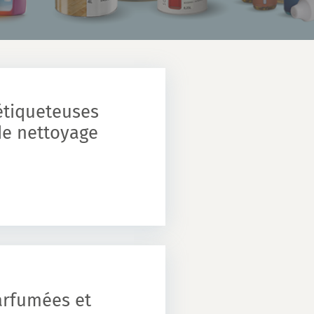
étiqueteuses
de nettoyage
arfumées et