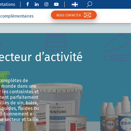
tations
NOUS CONTACTER
s complémentaires
cteur d’activité
 complètes de
le monde dans une
 les contraintes et
ment parfaitement
les de vin, bière,
iquides, fluides ou
ditionnement e-
 secteur et taille