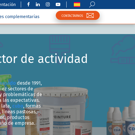
ntación
CONTACTARNOS
nes complementarias
tor de actividad
vasado
desde 1991,
iez sectores de
 y problemáticas de
las expectativas.
 lata,
cubo
, formas
, líneas pastosas,
os, productos
maño de empresa.