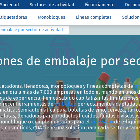
Sociedad
Sectores de actividad
Financiamento
Docume
Etiquetadoras
Monobloques
Líneas completas
Solucio
embalaje por sector de actividad
ones de embalaje por sec
uetadoras, llenadoras, monobloques y líneas completas de
en
 en día a más de 7.000 empresas en todo el mundo en unos d
ños de experiencia, hemos sabido capitalizar las limitaciones
ofrecer herramientas de
embalaje
perfectamente adaptadas a 
ática, semiautomática para botellas de vino, cerveza, tarro,
s, latas, llenadoras para productos líquidos, fluidos o viscosos
monobloque o complementarias para el
envasado
de e-liquid
s, cosméticos, CDA tiene una solución para cada sector y ta