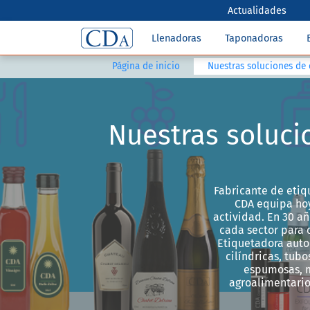
Actualidades
Llenadoras
Taponadoras
Página de inicio
Nuestras soluciones de 
Nuestras soluci
Fabricante de etiq
CDA equipa hoy
actividad. En 30 a
cada sector para 
Etiquetadora autom
cilíndricas, tubo
espumosas, 
agroalimentario