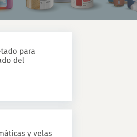
etado para
ado del
máticas y velas