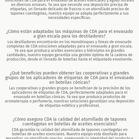
soluciones de CDA para el envasado de aceites esenciales y aguas florales
en diversos envases. Ya sea que necesite una deposición precisa de
etiquetas, un llenado delicado de frascos o un atornillado preciso de
tapones cuentagotas, nuestro equipo se adapta perfectamente a sus
necesidades específicas.
¿Cómo están adaptadas las máquinas de CDA para el envasado
a gran escala para los destiladores?
Los destiladores encontrarán en los monobloques y líneas de envasado
completas de CDA soluciones adaptadas para el envasado a gran escala.
Ya sea que produzca aceites esenciales o hidrolatos en grandes
cantidades, nuestro equipo garantiza una gestión óptima de la cadena de
producción, desde el llenado de botellas hasta el etiquetado envolvente.
¿Qué beneficios pueden obtener las cooperativas y grandes
grupos de los aplicadores de etiquetas de CDA para el envasado
en botellas cónicas?
Las cooperativas y grandes grupos se benefician de la precisión de los
aplicadores de etiquetas de CDA, perfectamente adaptados para el
envasado en botellas cónicas. Ya sea que produzca productos de
aromaterapia o perfumería, nuestras soluciones garantizan una deposición
de etiquetas estética y profesional.
¿Cómo asegura CDA la calidad del atornillado de tapones
cuentagotas en botellas de aceites esenciales?
CDA garantiza la calidad del atornillado de tapones cuentagotas en
botellas de aceites esenciales. Nuestro equipo está diseñado para
garantizar un atornillado preciso, asegurando la integridad del producto y