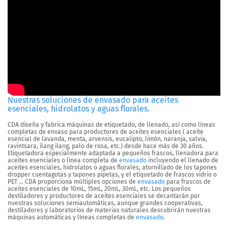
Nuestras soluciones de envasado para aceites
esenciales, hidrolatos y aguas florales.
CDA diseña y fabrica máquinas de etiquetado, de llenado, así como líneas
completas de envaso para productores de aceites esenciales ( aceite
esencial de lavanda, menta, arvensis, eucalipto, limón, naranja, salvia,
ravintsara, ilang ilang, palo de rosa, etc.) desde hace más de 30 años.
Etiquetadora especialmente adaptada a pequeños frascos, llenadora para
aceites esenciales o línea completa de
envasado
incluyendo el llenado de
aceites esenciales, hidrolatos o aguas florales, atornillado de los tapones
dropper cuentagotas y tapones pipetas, y el etiquetado de frascos vidrio o
PET … CDA proporciona múltiples opciones de
envasado
para frascos de
aceites esenciales de 10mL, 15mL, 20mL, 30mL, etc. Los pequeños
destiladores y productores de aceites esenciales se decantarán por
nuestras soluciones semiautomáticas, aunque grandes cooperativas,
destiladores y laboratorios de materias naturales descubrirán nuestras
máquinas automáticas y líneas completas de
envasado
.