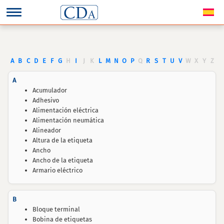
A
B
C
D
E
F
G
H
I
J
K
L
M
N
O
P
Q
R
S
T
U
V
W
X
Y
Z
A
Acumulador
Adhesivo
Alimentación eléctrica
Alimentación neumática
Alineador
Altura de la etiqueta
Ancho
Ancho de la etiqueta
Armario eléctrico
B
Bloque terminal
Bobina de etiquetas