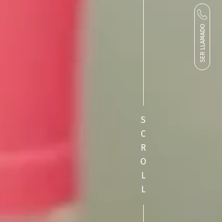
SER LLAMADO
S
C
R
O
L
L