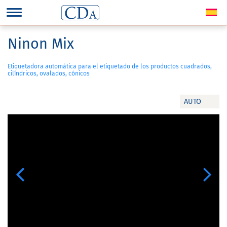
Ninon Mix
Etiquetadora automática para el etiquetado de los productos cuadrados,
cilíndricos, ovalados, cónicos
AUTO
Previous
Next