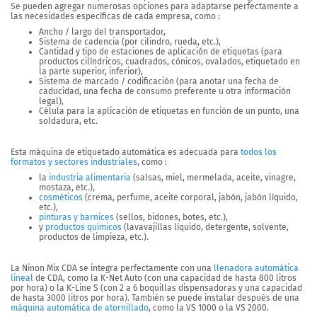
Se pueden agregar numerosas opciones para adaptarse perfectamente a
las necesidades específicas de cada empresa, como :
Ancho / largo del transportador,
Sistema de cadencia (por cilindro, rueda, etc.),
Cantidad y tipo de estaciones de aplicación de etiquetas (para
productos cilíndricos, cuadrados, cónicos, ovalados, etiquetado en
la parte superior, inferior),
Sistema de marcado / codificación (para anotar una fecha de
caducidad, una fecha de consumo preferente u otra información
legal),
Célula para la aplicación de etiquetas en función de un punto, una
soldadura, etc.
Esta máquina de etiquetado automática es adecuada para
todos los
formatos y sectores industriales
, como :
la
industria alimentaria
(salsas, miel, mermelada, aceite, vinagre,
mostaza, etc.),
cosméticos
(crema, perfume, aceite corporal, jabón, jabón líquido,
etc.),
pinturas y barnices
(sellos, bidones, botes, etc.),
y
productos químicos
(lavavajillas líquido, detergente, solvente,
productos de limpieza, etc.).
La Ninon Mix CDA se integra perfectamente con una
llenadora automática
lineal
de CDA, como la K-Net Auto (con una capacidad de hasta 800 litros
por hora) o la K-Line S (con 2 a 6 boquillas dispensadoras y una capacidad
de hasta 3000 litros por hora). También se puede instalar después de una
máquina automática de atornillado
, como la VS 1000 o la VS 2000.