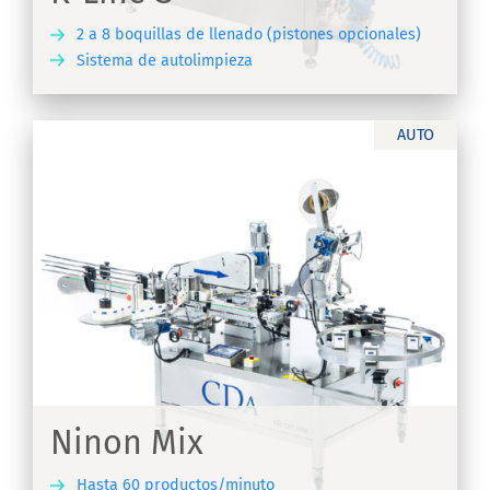
2 a 8 boquillas de llenado (pistones opcionales)
Sistema de autolimpieza
IR
AUTO
Ninon Mix
Hasta 60 productos/minuto