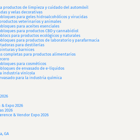
a productos de limpieza y cuidado del automóvil
das y velas decorativas
bloques para geles hidroalcohólicos y virucidas
productos veterinarios y animales
obloques para aceites esenciales
obloques para productos CBD y cannabidiol
blocs para productos ecológicos y naturales
bloques para productos de laboratorio y parafarmacia
tadoras para destilerías
pinturas y barnices
as completas para productos alimentarios
ecero
obloques para cosméticos
obloques de envasado de e-líquidos
a industria vinícola
envasado para la industria química
 2026
n & Expo 2026
as 2026
nference & Vendor Expo 2026
a, GA