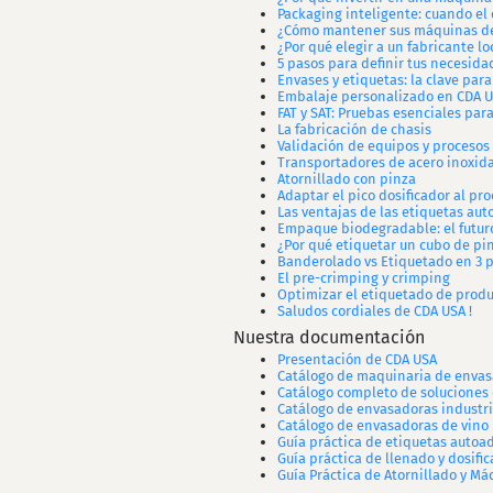
Packaging inteligente: cuando el
¿Cómo mantener sus máquinas de 
¿Por qué elegir a un fabricante 
5 pasos para definir tus necesi
Envases y etiquetas: la clave par
Embalaje personalizado en CDA 
FAT y SAT: Pruebas esenciales para
La fabricación de chasis
Validación de equipos y procesos
Transportadores de acero inoxid
Atornillado con pinza
Adaptar el pico dosificador al pr
Las ventajas de las etiquetas auto
Empaque biodegradable: el futuro
¿Por qué etiquetar un cubo de pin
Banderolado vs Etiquetado en 3 
El pre-crimping y crimping
Optimizar el etiquetado de prod
Saludos cordiales de CDA USA !
Nuestra documentación
Presentación de CDA USA
Catálogo de maquinaria de envas
Catálogo completo de soluciones
Catálogo de envasadoras industri
Catálogo de envasadoras de vino
Guía práctica de etiquetas autoa
Guía práctica de llenado y dosific
Guía Práctica de Atornillado y Má