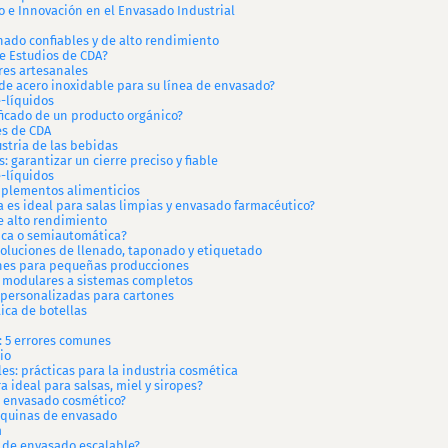
o e Innovación en el Envasado Industrial
ado confiables y de alto rendimiento
de Estudios de CDA?
res artesanales
 de acero inoxidable para su línea de envasado?
-líquidos
ficado de un producto orgánico?
es de CDA
stria de las bebidas
 garantizar un cierre preciso y fiable
-líquidos
mplementos alimenticios
ca es ideal para salas limpias y envasado farmacéutico?
de alto rendimiento
ica o semiautomática?
soluciones de llenado, taponado y etiquetado
nes para pequeñas producciones
s modulares a sistemas completos
 personalizadas para cartones
ca de botellas
: 5 errores comunes
io
es: prácticas para la industria cosmética
 ideal para salsas, miel y siropes?
l envasado cosmético?
máquinas de envasado
m
 de envasado escalable?