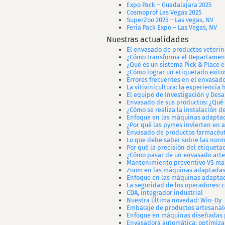
Expo Pack – Guadalajara 2025
Cosmoprof Las Vegas 2025
SuperZoo 2025 – Las vegas, NV
Feria Pack Expo – Las Vegas, NV
Nuestras actualidades
El envasado de productos veterina
¿Cómo transforma el Departament
¿Qué es un sistema Pick & Place 
¿Cómo lograr un etiquetado exito
Errores frecuentes en el envasado
La vitivinicultura: la experiencia 
El equipo de Investigación y Des
Envasado de sus productos: ¿Qué
¿Cómo se realiza la instalación 
Enfoque en las máquinas adaptad
¿Por qué las pymes invierten en 
Envasado de productos farmacéut
Lo que debe saber sobre las norm
Por qué la precisión del etiqueta
¿Cómo pasar de un envasado arte
Mantenimiento preventivo VS man
Zoom en las máquinas adaptadas 
Enfoque en las máquinas adaptad
La seguridad de los operadores: c
CDA, integrador industrial
Nuestra última novedad: Win-Dy
Embalaje de productos artesanal
Enfoque en máquinas diseñadas p
Envasadora automática: optimizar