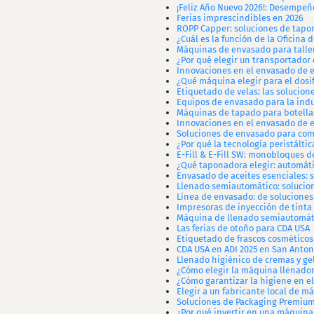
¡Feliz Año Nuevo 2026!: Desempeñ
Ferias imprescindibles en 2026
ROPP Capper: soluciones de tapon
¿Cuál es la función de la Oficina 
Máquinas de envasado para talle
¿Por qué elegir un transportador
Innovaciones en el envasado de e
¿Qué máquina elegir para el dosi
Etiquetado de velas: las solucion
Equipos de envasado para la indu
Máquinas de tapado para botellas:
Innovaciones en el envasado de e
Soluciones de envasado para co
¿Por qué la tecnología peristálti
E-Fill & E-Fill SW: monobloques 
¿Qué taponadora elegir: automát
Envasado de aceites esenciales: 
Llenado semiautomático: solucio
Línea de envasado: de solucione
Impresoras de inyección de tinta
Máquina de llenado semiautomáti
Las ferias de otoño para CDA USA
Etiquetado de frascos cosméticos
CDA USA en ADI 2025 en San Anton
Llenado higiénico de cremas y gel
¿Cómo elegir la máquina llenadora
¿Cómo garantizar la higiene en e
Elegir a un fabricante local de 
Soluciones de Packaging Premiu
¿Por qué invertir en una máquina