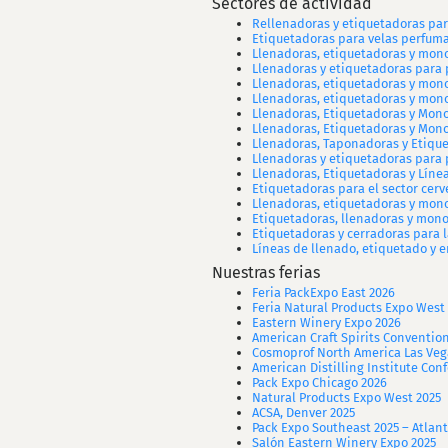
Sectores de actividad
Rellenadoras y etiquetadoras par
Etiquetadoras para velas perfuma
Llenadoras, etiquetadoras y mono
Llenadoras y etiquetadoras para 
Llenadoras, etiquetadoras y mon
Llenadoras, etiquetadoras y mon
Llenadoras, Etiquetadoras y Mono
Llenadoras, Etiquetadoras y Mono
Llenadoras, Taponadoras y Etique
Llenadoras y etiquetadoras para 
Llenadoras, Etiquetadoras y Líne
Etiquetadoras para el sector cerv
Llenadoras, etiquetadoras y mon
Etiquetadoras, llenadoras y mon
Etiquetadoras y cerradoras para l
Líneas de llenado, etiquetado y 
Nuestras ferias
Feria PackExpo East 2026
Feria Natural Products Expo West
Eastern Winery Expo 2026
American Craft Spirits Conventio
Cosmoprof North America Las Veg
American Distilling Institute Co
Pack Expo Chicago 2026
Natural Products Expo West 2025
ACSA, Denver 2025
Pack Expo Southeast 2025 – Atlant
Salón Eastern Winery Expo 2025