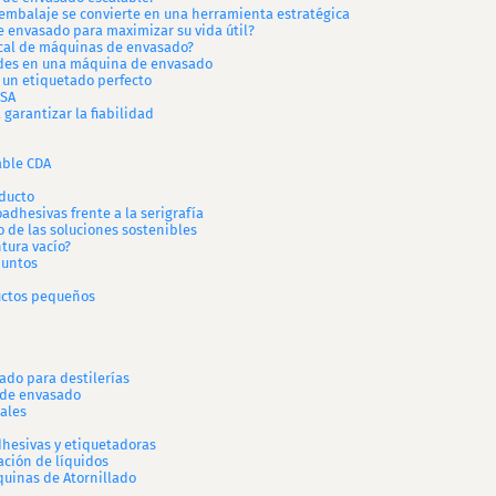
 embalaje se convierte en una herramienta estratégica
envasado para maximizar su vida útil?
local de máquinas de envasado?
dades en una máquina de envasado
a un etiquetado perfecto
USA
 garantizar la fiabilidad
able CDA
oducto
adhesivas frente a la serigrafía
 de las soluciones sostenibles
tura vacío?
puntos
uctos pequeños
ado para destilerías
 de envasado
ales
dhesivas y etiquetadoras
ación de líquidos
quinas de Atornillado