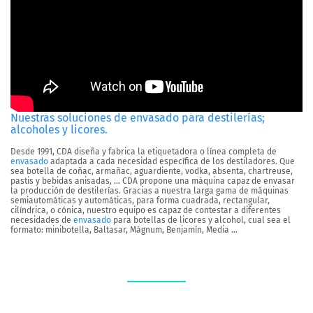
Nuestras soluciones de envasado para destilerías;
alcoholes y licores.
Desde 1991, CDA diseña y fabrica la etiquetadora o línea completa de
envasado
adaptada a cada necesidad específica de los destiladores. Que
sea botella de coñac, armañac, aguardiente, vodka, absenta, chartreuse,
pastis y bebidas anisadas, … CDA propone una máquina capaz de envasar
la producción de destilerías. Gracias a nuestra larga gama de máquinas
semiautomáticas y automáticas, para forma cuadrada, rectangular,
cilíndrica, o cónica, nuestro equipo es capaz de contestar a diferentes
necesidades de
envasado
para botellas de licores y alcohol, cual sea el
formato: minibotella, Baltasar, Mágnum, Benjamín, Media …