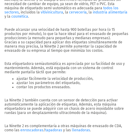
necesidad de cambiar de equipo, ya sean de vidrio, PET o PVC. Esta
máquina de etiquetado semi-automático es adecuada para
todos los
sectores
, incluidos la
vitivinicultura
, la
cervecería
, la
industria alimentaria
y la
cosmética
.
Puede alcanzar una velocidad de
hasta 900 botellas por hora
(o 15
productos por minuto), lo que la hace ideal para el envasado de pequeñas
producciones (a menudo para pequeñas y medianas empresas).
Gracias a su capacidad para aplicar dos etiquetas simultáneamente de
manera muy precisa, la Ninette 2 permite aumentar la capacidad de
envasado de su empresa al tiempo que minimiza los costos.
Esta
etiquetadora semiautomática
es apreciada por su facilidad de uso y
mantenimiento. Además, está equipada con un sistema de control
mediante pantalla táctil que permite:
ajustar fácilmente la velocidad de producción,
ajustar los parámetros del etiquetado,
contar los productos envasados.
La Ninette 2 también cuenta con un sensor de detección para activar
automáticamente la aplicación de etiquetas. Además, esta máquina
etiquetadora se puede adquirir con un chasis de acero inoxidable sobre
ruedas (para un desplazamiento ultracómodo de la máquina).
La Ninette 2 es complementaria a otras máquinas de envasado de CDA,
como las
enroscadoras
/
tapadoras
y las
llenadoras
.