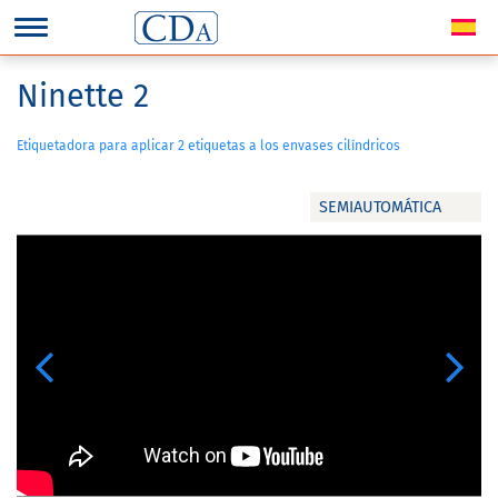
Ninette 2
Etiquetadora para aplicar 2 etiquetas a los envases cilíndricos
SEMIAUTOMÁTICA
Previous
Next