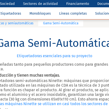
Sociedad
Sectores de actividad
Financiamento
Docume
Etiquetadoras
Monobloques
Líneas completas
Solucio
cas y semiautomáticas
Gama Semi-Automática
Gama Semi-Automátic
Etiquetadoras esenciales para su proyecto
eñadas tanto para pequeños productores como para grandes 
a.
ducción y tienen muchas ventajas.
etadoras semi-automáticas Ninette: máquinas que proporciona
tado utilizada en las máquinas de CDA es la técnica de 3 punt
a función es chapar el producto. Al girar el producto, se apli
como el aluminio y el acero inoxidable, garantizan una larga v
pacta (30 kg con dimensiones 65x61x110 cm). Esto ahorra espa
as máquinas Ninette se utilizan en casi todos los sectores de