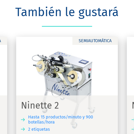
También le gustará
A
SEMIAUTOMÁTICA
Ninette Auto
ca
Máquina de etiquetado para etiquetas
adhesivas
Ninette 2
Hasta 15 productos/minuto y 900
botellas/hora
2 etiquetas
UBRIR
DESCUBRIR