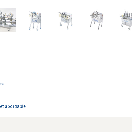
as
 et abordable