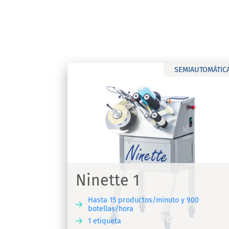
SEMIAUTOMÁTIC
Ninette 2
Máquina etiquetadora semiautomáti
miautomática
para etiquetas autoadhesivas
Ninette 1
Hasta 15 productos/minuto y 900
botellas/hora
1 etiqueta
DESCUBRIR
DESC