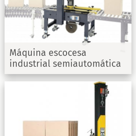
Máquina escocesa
industrial semiautomática
R