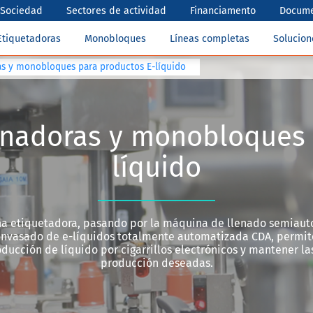
Sociedad
Sectores de actividad
Financiamento
Docume
Etiquetadoras
Monobloques
Líneas completas
Solucio
ras y monobloques para productos E-líquido
lenadoras y monobloques 
líquido
a etiquetadora, pasando por la máquina de llenado semiauto
vasado de e-líquidos totalmente automatizada CDA, permit
oducción de líquido por cigarrillos electrónicos y mantener la
producción deseadas.