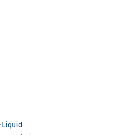
to
-Liquid