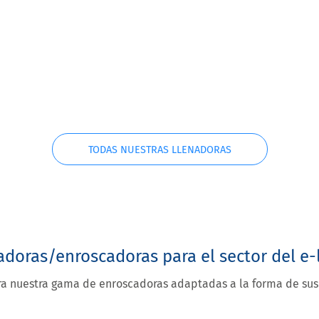
K-One
TODAS NUESTRAS LLENADORAS
Modo automático o semiautomático
No hay contacto de fluido con la bomba
para un cambio de líquido rápido y una
limpieza más fácil
UBRIR
doras/enroscadoras para el sector del e-
a nuestra gama de enroscadoras adaptadas a la forma de sus 