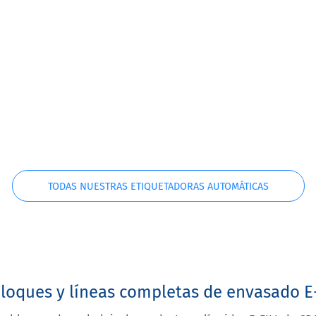
 Vape
 lineal automática para
e-líquido
0/2500
Ninon Vape
TODAS NUESTRAS ETIQUETADORAS AUTOMÁTICAS
ctos/minuto
Hasta 50 productos/minu
Hasta 4 etiquetas
DESCUBRIR
oques y líneas completas de envasado E