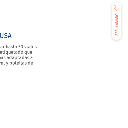
e VSA
SER LLAMADO
 USA
r hasta 50 viales
 etiquetado que
nas adaptadas a
 ml y botellas de