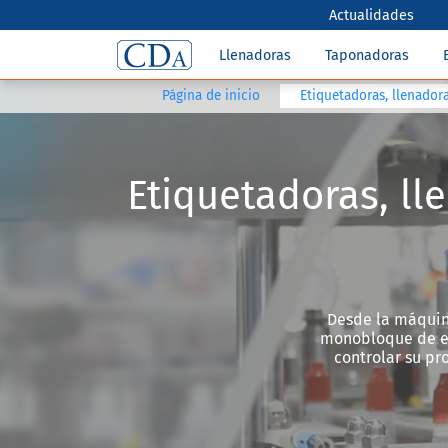
Actualidades
Llenadoras
Taponadoras
Página de inicio
Etiquetadoras, llenado
Etiquetadoras, l
Desde la máquin
monobloque de en
controlar su pr