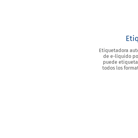
tapón VS
DESCUBRIR
Eti
Etiquetadora aut
de e-líquido p
puede etiqueta
todos los format