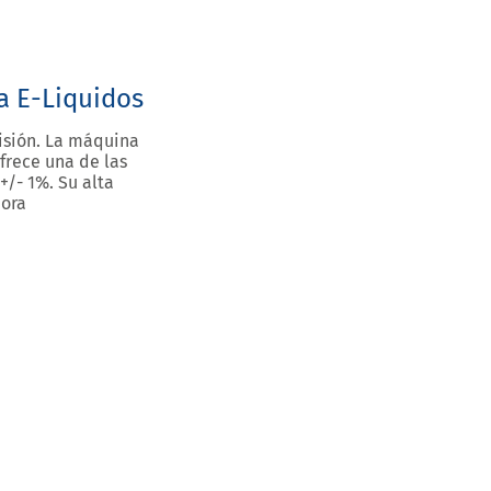
a E-Liquidos
cisión. La máquina
rece una de las
/- 1%. Su alta
hora