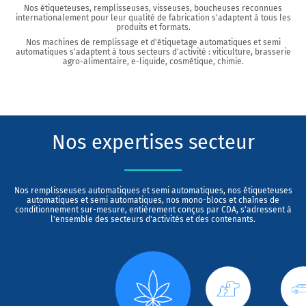
Nos étiqueteuses, remplisseuses, visseuses, boucheuses reconnues
internationalement pour leur qualité de fabrication s'adaptent à tous les
produits et formats.
Nos machines de remplissage et d'étiquetage automatiques et semi
automatiques s'adaptent à tous secteurs d'activité : viticulture, brasserie
agro-alimentaire, e-liquide, cosmétique, chimie.
Nos expertises secteur
Nos remplisseuses automatiques et semi automatiques, nos étiqueteuses
automatiques et semi automatiques, nos mono-blocs et chaînes de
conditionnement sur-mesure, entièrement conçus par CDA, s'adressent à
l'ensemble des secteurs d'activités et des contenants.