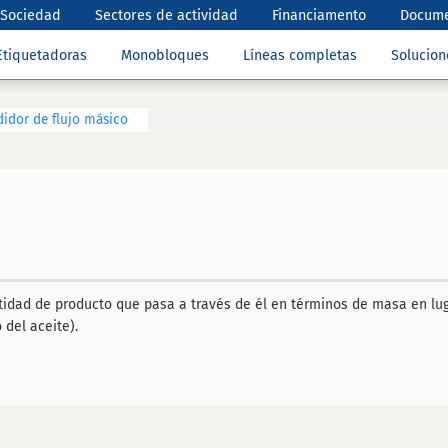
Sociedad
Sectores de actividad
Financiamento
Docume
Etiquetadoras
Monobloques
Líneas completas
Solucio
idor de flujo másico
ntidad de producto que pasa a través de él en términos de masa en lug
del aceite).