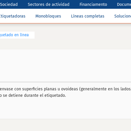
Sociedad
Sectores de actividad
Financiamento
Docume
Etiquetadoras
Monobloques
Líneas completas
Solucio
quetado en línea
nvase con superficies planas u ovoideas (generalmente en los lados, 
o se detiene durante el etiquetado.