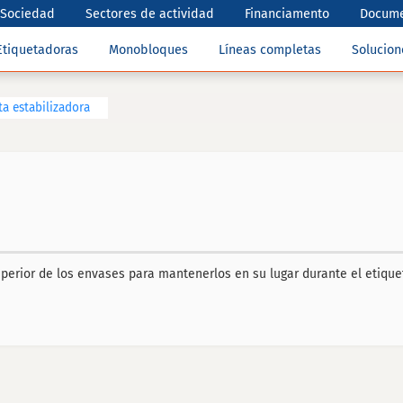
Sociedad
Sectores de actividad
Financiamento
Docume
Etiquetadoras
Monobloques
Líneas completas
Solucio
ta estabilizadora
uperior de los envases para mantenerlos en su lugar durante el etique