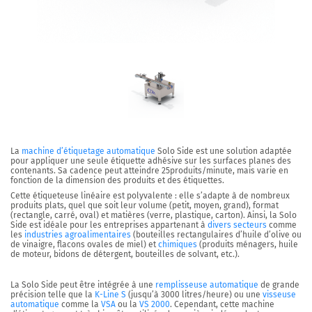
La
machine d’étiquetage automatique
Solo Side
est une solution adaptée
pour appliquer
une seule étiquette adhésive sur les surfaces planes
des
contenants.
Sa cadence peut atteindre
25produits/minute
, mais varie en
fonction de la dimension des produits et des étiquettes.
Cette étiqueteuse linéaire est polyvalente : elle s’adapte à de nombreux
produits plats, quel que soit leur volume (petit, moyen, grand), format
(rectangle, carré, oval) et matières (verre, plastique, carton).
Ainsi, la Solo
Side est idéale pour les entreprises appartenant à
divers secteurs
comme
les
industries agroalimentaires
(bouteilles rectangulaires d’huile d’olive ou
de vinaigre, flacons ovales de miel) et
chimiques
(produits ménagers, huile
de moteur, bidons de détergent, bouteilles de solvant, etc.).
La Solo Side peut être intégrée à une
remplisseuse automatique
de grande
précision telle que la
K-Line S
(jusqu’à 3000 litres/heure) ou une
visseuse
automatique
comme la
VSA
ou la
VS 2000
. Cependant, cette machine