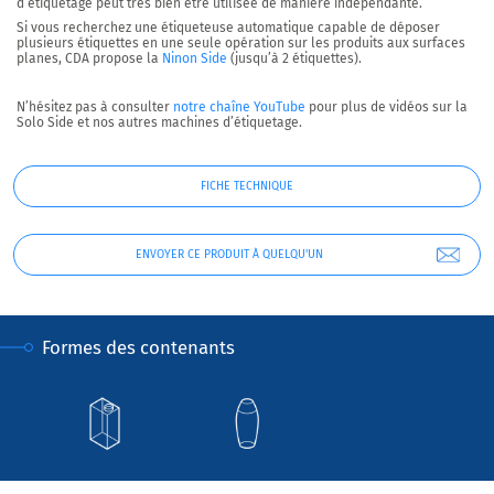
d’étiquetage peut très bien être utilisée de manière indépendante.
Si vous recherchez une étiqueteuse automatique capable de déposer
plusieurs étiquettes en une seule opération sur les produits aux surfaces
planes, CDA propose la
Ninon Side
(jusqu’à 2 étiquettes).
N’hésitez pas à consulter
notre chaîne YouTube
pour plus de vidéos sur la
Solo Side et nos autres machines d’étiquetage.
FICHE TECHNIQUE
ENVOYER CE PRODUIT À QUELQU'UN
Formes des contenants