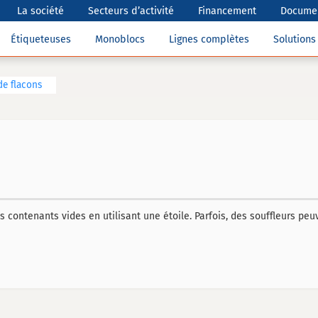
La société
Secteurs d’activité
Financement
Documen
Étiqueteuses
Monoblocs
Lignes complètes
Solution
de flacons
es contenants vides en utilisant une étoile. Parfois, des souffleurs peu