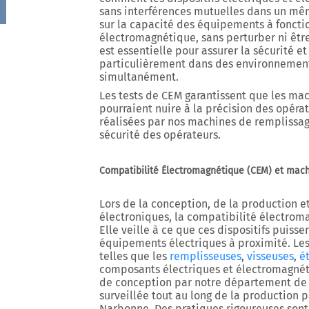
sans interférences mutuelles dans un mê
sur la capacité des équipements à fonct
électromagnétique, sans perturber ni être
est essentielle pour assurer la sécurité 
particulièrement dans des environnemen
simultanément.
Les tests de CEM garantissent que les ma
pourraient nuire à la précision des opér
réalisées par nos machines de remplissage
sécurité des opérateurs.
Compatibilité Électromagnétique (CEM) et mac
Lors de la conception, de la production et 
électroniques, la compatibilité électroma
Elle veille à ce que ces dispositifs puisse
équipements électriques à proximité. Le
telles que les
remplisseuses
,
visseuses
,
é
composants électriques et électromagnéti
de conception par notre département de 
surveillée tout au long de la production 
Narbonne. Des pratiques rigoureuses sont 