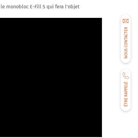
le monobloc E-Fill S qui fera l’objet
NOUS CONTACTER
ÊTRE RAPPELÉ