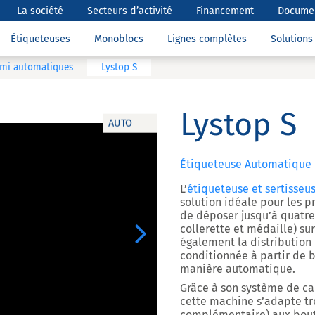
La société
Secteurs d’activité
Financement
Documen
Étiqueteuses
Monoblocs
Lignes complètes
Solution
emi automatiques
Lystop S
Lystop S
AUTO
Étiqueteuse Automatique p
L’
étiqueteuse et sertisse
solution idéale pour les p
de
déposer jusqu’à quatre
collerette et médaille) sur
Next
également
la distribution
conditionnée à partir de 
manière automatique.
Grâce à son système de c
cette machine s’adapte trè
complémentaire) aux bout