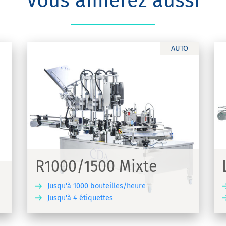
Vous aimerez aussi
AUTO
Léa
etage
Machine d'étiquetage et de sertissage
automatique viticole
R1000/1500 Mixte
Jusqu'à 1000 bouteilles/heure
Jusqu'à 4 étiquettes
UVRIR
DÉCOUVRIR