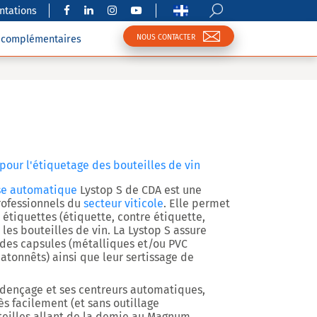
tations
NOUS CONTACTER
s complémentaires
our l'étiquetage des bouteilles de vin
use automatique
Lystop S
de CDA est une
rofessionnels du
secteur viticole
. Elle permet
 étiquettes
(étiquette, contre étiquette,
 les bouteilles de vin. La Lystop S assure
 des capsules
(métalliques et/ou PVC
batonnêts) ainsi que
leur sertissage
de
adençage et ses
centreurs automatiques
,
s facilement (et sans outillage
eilles allant de la demie au Magnum.