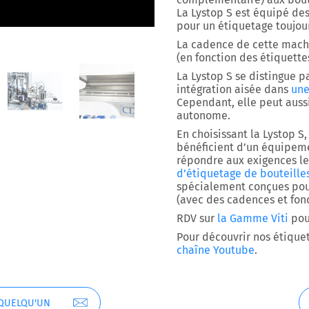
La Lystop S est équipé de
pour un étiquetage toujour
La cadence de cette mac
(en fonction des étiquettes
La Lystop S se distingue pa
intégration aisée dans
une
Cependant, elle peut auss
autonome.
En choisissant la Lystop S,
bénéficient d’un équipeme
répondre aux exigences le
d’étiquetage de bouteille
spécialement conçues pour
(avec des cadences et fon
RDV sur
la Gamme Viti
pour
Pour découvrir nos étique
chaîne Youtube
.
 QUELQU'UN