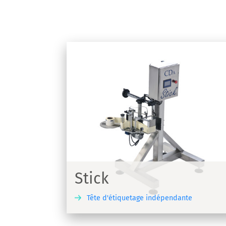
R1000/1500 Mixte
R1000/1500 Mixte | Machine d'étiqu
 indépendante
viticole pour étiquettes adhésives
Stick
Tête d'étiquetage indépendante
DÉCOUVRIR
DÉCO