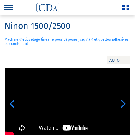
Ninon 1500/2500
Machine d'étiquetage linéaire pour déposer jusqu'à 4 étiquettes adhésives
par contenant
AUTO
Previous
Next