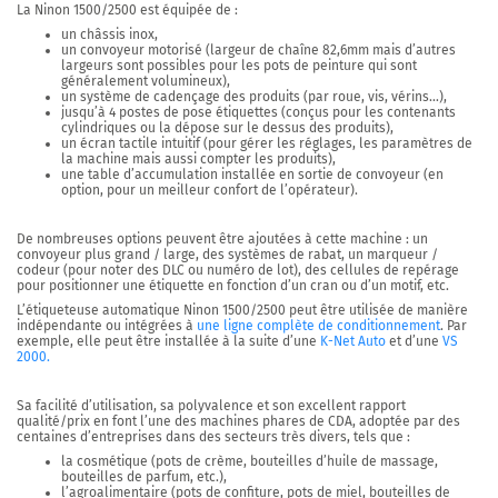
La Ninon 1500/2500 est équipée de :
un châssis inox,
un convoyeur motorisé (largeur de chaîne 82,6mm mais d’autres
largeurs sont possibles pour les pots de peinture qui sont
généralement volumineux),
un système de cadençage des produits (par roue, vis, vérins…),
jusqu’à 4 postes de pose étiquettes (conçus pour les contenants
cylindriques ou la dépose sur le dessus des produits),
un écran tactile intuitif (pour gérer les réglages, les paramètres de
la machine mais aussi compter les produits),
une table d’accumulation installée en sortie de convoyeur (en
option, pour un meilleur confort de l’opérateur).
De nombreuses options peuvent être ajoutées
à cette machine : un
convoyeur plus grand / large, des systèmes de rabat, un marqueur /
codeur (pour noter des DLC ou numéro de lot), des cellules de repérage
pour positionner une étiquette en fonction d’un cran ou d’un motif, etc.
L’étiqueteuse automatique Ninon 1500/2500 peut être utilisée de manière
indépendante ou intégrées à
une ligne complète de conditionnement
.
Par
exemple, elle peut être installée à la suite d’une
K-Net Auto
et d’une
VS
2000.
Sa facilité d’utilisation, sa polyvalence et son excellent rapport
qualité/prix en font l’une des machines phares de CDA, adoptée par des
centaines d’entreprises dans des secteurs très divers, tels que :
la cosmétique (pots de crème, bouteilles d’huile de massage,
bouteilles de parfum, etc.),
l’agroalimentaire (pots de confiture, pots de miel, bouteilles de