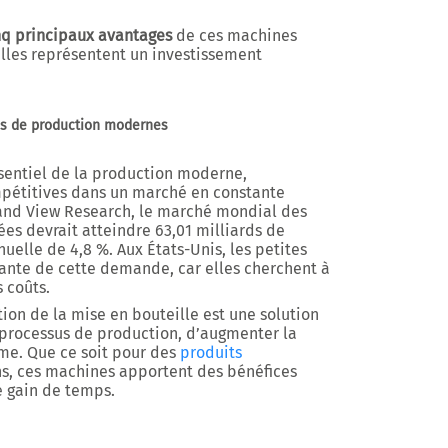
nq principaux avantages
de ces machines
elles représentent un investissement
nes de production modernes
ssentiel de la production moderne,
mpétitives dans un marché en constante
and View Research
, le marché mondial des
es devrait atteindre
63,01 milliards de
nnuelle de
4,8 %
. Aux États-Unis, les petites
ante de cette demande, car elles cherchent à
s coûts.
tion de la mise en bouteille est une solution
e processus de production, d’augmenter la
rme. Que ce soit pour des
produits
s, ces machines apportent des bénéfices
e gain de temps.