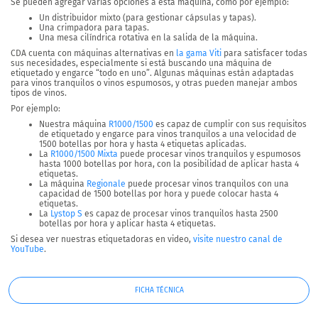
Se pueden agregar varias opciones a esta máquina, como por ejemplo:
Un distribuidor mixto (para gestionar cápsulas y tapas).
Una crimpadora para tapas.
Una mesa cilíndrica rotativa en la salida de la máquina.
CDA cuenta con máquinas alternativas en
la gama Viti
para satisfacer todas
sus necesidades, especialmente si está buscando una
máquina de
etiquetado y engarce “todo en uno”
. Algunas máquinas están adaptadas
para vinos tranquilos o vinos espumosos, y otras pueden manejar ambos
tipos de vinos.
Por ejemplo:
Nuestra máquina
R1000/1500
es capaz de cumplir con sus requisitos
de etiquetado y engarce para vinos tranquilos a
una velocidad de
1500 botellas por hora y hasta 4 etiquetas aplicadas.
La
R1000/1500 Mixta
puede procesar vinos tranquilos y espumosos
hasta
1000 botellas por hora, con la posibilidad de aplicar hasta 4
etiquetas.
La máquina
Regionale
puede procesar vinos tranquilos con una
capacidad de
1500 botellas por hora y puede colocar hasta 4
etiquetas.
La
Lystop S
es capaz de procesar vinos tranquilos hasta
2500
botellas por hora y aplicar hasta 4 etiquetas.
Si desea ver nuestras etiquetadoras en video,
visite nuestro canal de
YouTube
.
FICHA TÉCNICA