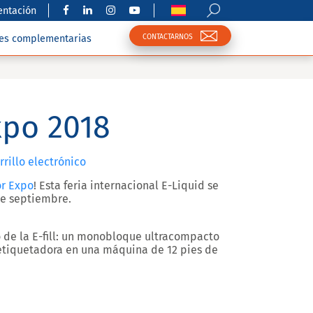
ntación
CONTACTARNOS
nes complementarias
xpo 2018
rillo electrónico
r Expo
! Esta feria internacional E-Liquid se
 de septiembre
.
o de la
E-fill: un monobloque ultracompacto
etiquetadora
en una máquina de 12 pies de