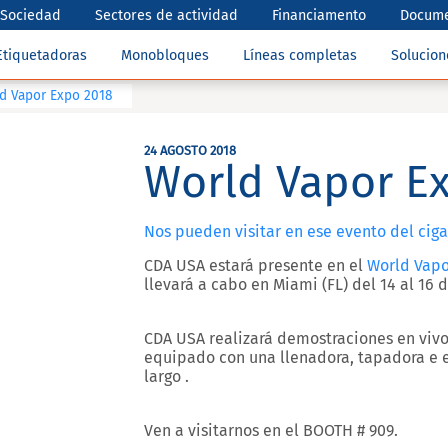
Sociedad
Sectores de actividad
Financiamento
Docume
Etiquetadoras
Monobloques
Líneas completas
Solucio
d Vapor Expo 2018
24 AGOSTO 2018
World Vapor E
Nos pueden visitar en ese evento del cigar
CDA USA estará presente en el
World Vapo
llevará a cabo en
Miami (FL) del 14 al 16
CDA USA realizará demostraciones en viv
equipado con una llenadora, tapadora e 
largo .
Ven a visitarnos en el BOOTH # 909.