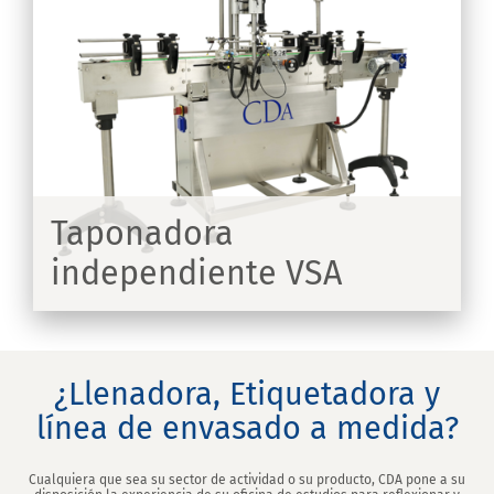
Taponadora
independiente VSA
IR
¿Llenadora, Etiquetadora y
línea de envasado a medida?
Cualquiera que sea su sector de actividad o su producto, CDA pone a su