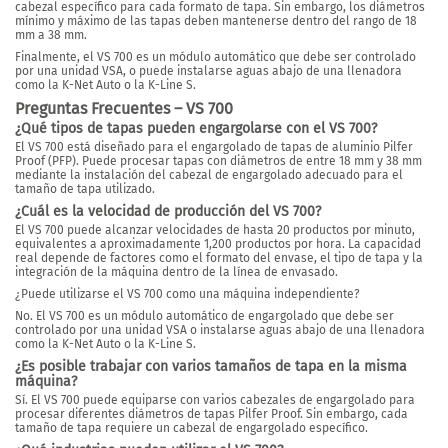
cabezal específico para cada formato de tapa. Sin embargo, los diámetros
mínimo y máximo de las tapas deben mantenerse
dentro del rango de 18
mm a 38 mm.
Finalmente,
el VS 700 es un módulo automático que debe ser controlado
por una unidad VSA
, o puede instalarse aguas abajo de una llenadora
como la K-Net Auto o la K-Line S.
Preguntas Frecuentes – VS 700
¿Qué tipos de tapas pueden engargolarse con el VS 700?
El VS 700 está diseñado para el engargolado de tapas de aluminio Pilfer
Proof (PFP). Puede procesar tapas con diámetros de entre 18 mm y 38 mm
mediante la instalación del cabezal de engargolado adecuado para el
tamaño de tapa utilizado.
¿Cuál es la velocidad de producción del VS 700?
El VS 700 puede alcanzar velocidades de hasta 20 productos por minuto,
equivalentes a aproximadamente 1,200 productos por hora. La capacidad
real depende de factores como el formato del envase, el tipo de tapa y la
integración de la máquina dentro de la línea de envasado.
¿Puede utilizarse el VS 700 como una máquina independiente?
No. El VS 700 es un módulo automático de engargolado que debe ser
controlado por una unidad VSA o instalarse aguas abajo de una llenadora
como la K-Net Auto o la K-Line S.
¿Es posible trabajar con varios tamaños de tapa en la misma
máquina?
Sí. El VS 700 puede equiparse con varios cabezales de engargolado para
procesar diferentes diámetros de tapas Pilfer Proof. Sin embargo, cada
tamaño de tapa requiere un cabezal de engargolado específico.