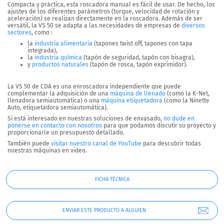
Compacta y práctica, esta roscadora manual es fácil de usar. De hecho, los
ajustes de los diferentes parámetros (torque, velocidad de rotación y
aceleración) se realizan directamente en la roscadora. Además de ser
versátil, la VS 50 se adapta a las necesidades de empresas de
diversos
sectores
,
como :
la
industria alimentaria
(tapones twist off, tapones con tapa
integrada),
la
industria química
(tapón de seguridad, tapón con bisagra),
y
productos naturales
(tapón de rosca, tapón exprimidor).
La VS 50 de CDA es una enroscadora independiente que puede
complementar la adquisición de una
máquina de llenado
(como la K-Net,
llenadora semiautomática) o una
máquina etiquetadora
(como la Ninette
Auto, etiquetadora semiautomática).
Si está interesado en nuestras soluciones de envasado,
no dude en
ponerse en contacto con nosotros
para que podamos discutir su proyecto y
proporcionarle un presupuesto detallado.
También puede
visitar nuestro canal de YouTube
para descubrir todas
nuestras máquinas en video.
FICHA TÉCNICA
ENVIAR ESTE PRODUCTO A ALGUIEN